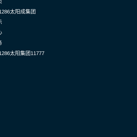
页
c1286太阳成集团
示
心
务
1286太阳集团11777